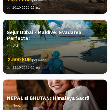
/persoană
10.10.2026
•
10 zile
Sejur Dubai - Maldive: Evadarea
Perfecta!
UAE
2.500 EUR
/persoană
22.10.2026
•
10 zile
NEPAL si BHUTAN: Himalaya Sacră
Nepal