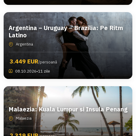
Argentina – Uruguay – Brazilia: Pe Ritm
Latino
Argentina
3.449 EUR
/persoană
08.10.2026
•
11 zile
Malaezia: Kuala Lumpur si Insula Penang
Malaezia
2.319 EUR