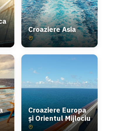
ca
Croaziere Asia
a
Croaziere Europa
și Orientul Mijlociu