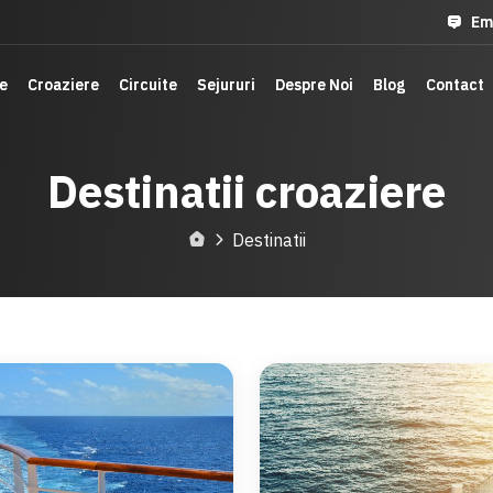
Em
Em
e
e
Croaziere
Croaziere
Circuite
Circuite
Sejururi
Sejururi
Despre Noi
Despre Noi
Blog
Blog
Contact
Contact
Destinatii croaziere
Destinatii