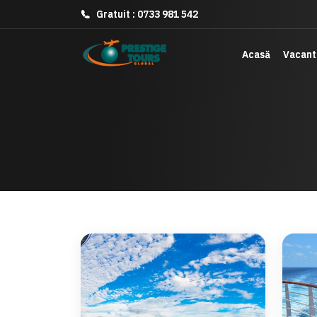
Gratuit : 0733 981 542
Gratuit : 0733 981 542
Acasă
Acasă
Vacant
Vacant