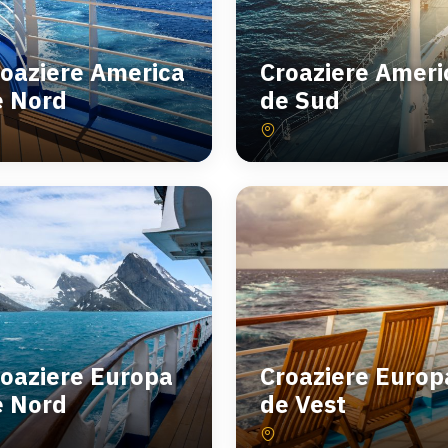
oaziere America
Croaziere Ameri
e Nord
de Sud
oaziere Europa
Croaziere Europ
e Nord
de Vest