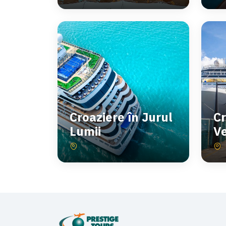
Croaziere în Jurul
Cr
Lumii
V