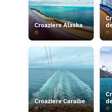
Cr
Croaziere Alaska
d
Cr
Croaziere Caraibe
d