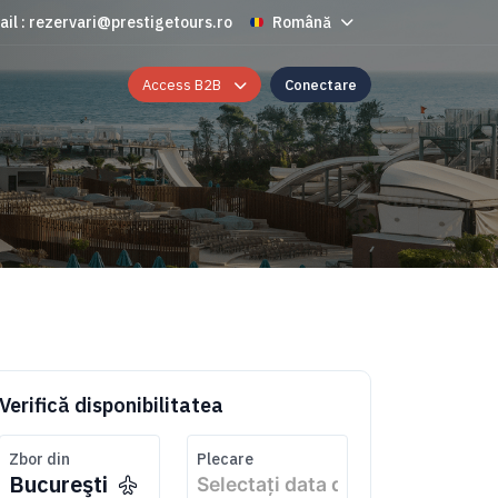
ail : rezervari@prestigetours.ro
Română
Access B2B
Conectare
Verifică disponibilitatea
Zbor din
Plecare
Bucureşti