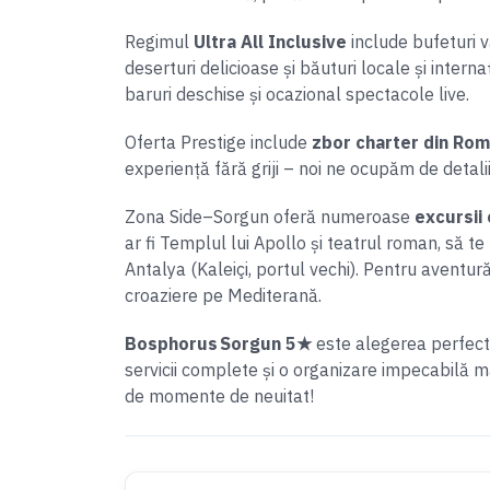
Regimul
Ultra All Inclusive
include bufeturi va
deserturi delicioase și băuturi locale și inter
baruri deschise și ocazional spectacole live.
Oferta Prestige include
zbor charter din Rom
experiență fără griji – noi ne ocupăm de detalii
Zona Side–Sorgun oferă numeroase
excursii
ar fi Templul lui Apollo și teatrul roman, să 
Antalya (Kaleiçi, portul vechi). Pentru aventură
croaziere pe Mediterană.
Bosphorus Sorgun 5★
este alegerea perfectă 
servicii complete și o organizare impecabilă ma
de momente de neuitat!