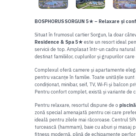
20
Item
3
BOSPHORUS SORGUN 5★ – Relaxare și confo
of
Situat în frumosul cartier Sorgun, la doar câte
20
Residence & Spa 5★
este un resort ideal pen
servicii de top. Amplasat într-un cadru natural lu
destinat familiilor, cuplurilor și grupurilor car
Complexul oferă camere și apartamente elegant
pentru vacanțe în familie. Toate unitățile sun
condiționat, minibar, seif, TV, Wi‑Fi și balcon p
Pentru confort complet, există și variante de 
Pentru relaxare, resortul dispune de o
piscină
zonă special amenajată pentru cei care preferă 
ideală pentru zilele mai răcoroase. Centrul SP
turcească (hammam), baie cu aburi și masaj profe
fitness modernă, plină de echipamente perfo