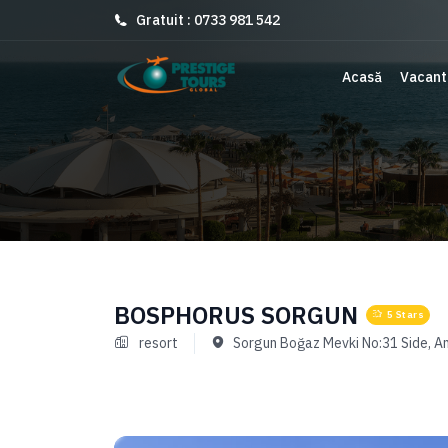
Gratuit : 0733 981 542
Acasă
Vacant
BOSPHORUS SORGUN
5 Stars
resort
Sorgun Boğaz Mevki No:31 Side, An