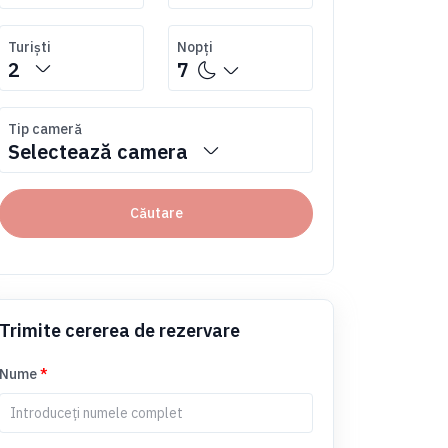
Turiști
Nopți
2
7
Tip cameră
Selectează camera
Căutare
Trimite cererea de rezervare
Nume
*