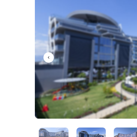
Item
3
of