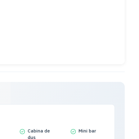
Cabina de
Mini bar
duș