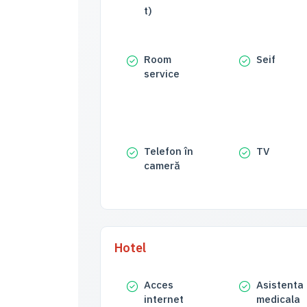
t)
Room
Seif
service
Telefon în
TV
cameră
Hotel
Acces
Asistenta
internet
medicala