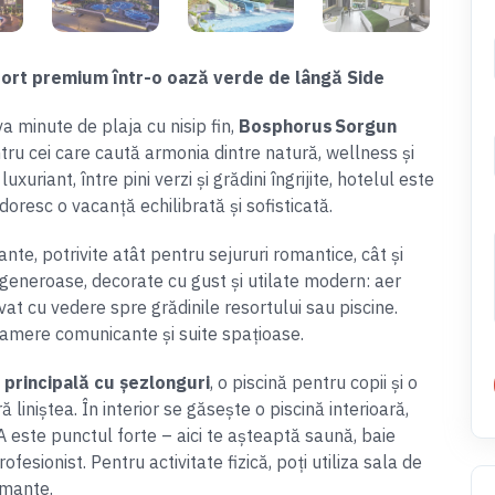
rt premium într-o oază verde de lângă Side
va minute de plaja cu nisip fin,
Bosphorus Sorgun
tru cei care caută armonia dintre natură, wellness și
xuriant, între pini verzi și grădini îngrijite, hotelul este
e doresc o vacanță echilibrată și sofisticată.
e, potrivite atât pentru sejururi romantice, cât și
t generoase, decorate cu gust și utilate modern: aer
rivat cu vedere spre grădinile resortului sau piscine.
camere comunicante și suite spațioase.
 principală cu șezlonguri
, o piscină pentru copii și o
liniștea. În interior se găsește o piscină interioară,
A este punctul forte – aici te așteaptă saună, baie
sionist. Pentru activitate fizică, poți utiliza sala de
rmante.