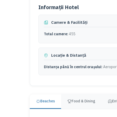
Informații Hotel
Camere & Facilități
Total camere:
455
Locație & Distanță
Distanța până în centrul orașului:
Aeroport
Beaches
Food & Dining
En