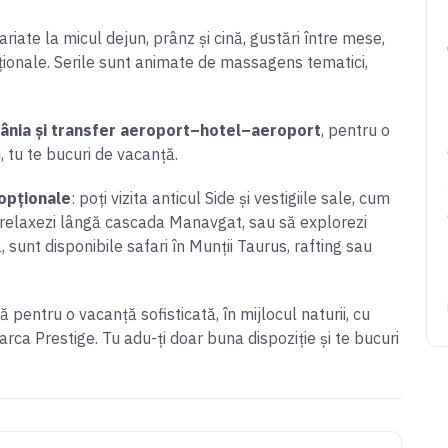
riate la micul dejun, prânz și cină, gustări între mese,
naționale. Serile sunt animate de massagens tematici,
ânia și transfer aeroport–hotel–aeroport
, pentru o
, tu te bucuri de vacanță.
 opționale
: poți vizita anticul Side și vestigiile sale, cum
te relaxezi lângă cascada Manavgat, sau să explorezi
, sunt disponibile safari în Munții Taurus, rafting sau
pentru o vacanță sofisticată, în mijlocul naturii, cu
rca Prestige. Tu adu-ți doar buna dispoziție și te bucuri