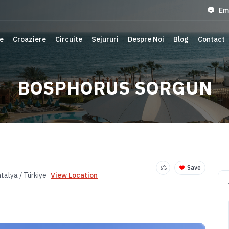
Em
e
Croaziere
Circuite
Sejururi
Despre Noi
Blog
Contact
BOSPHORUS SORGUN
Save
talya / Türkiye
View Location