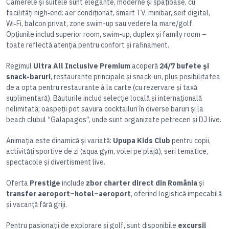
Camerele și suitele sunt elegante, moderne și spațioase, cu
facilități high‑end: aer condiționat, smart TV, minibar, seif digital,
Wi‑Fi, balcon privat, zone swim-up sau vedere la mare/golf.
Opțiunile includ superior room, swim-up, duplex și family room –
toate reflectă atenția pentru confort și rafinament.
Regimul
Ultra All Inclusive Premium
acoperă
24/7 bufete și
snack-baruri
, restaurante principale și snack-uri, plus posibilitatea
de a opta pentru restaurante à la carte (cu rezervare și taxă
suplimentară). Băuturile includ selecție locală și internațională
nelimitată; oaspeții pot savura cocktailuri în diverse baruri și la
beach clubul “Galapagos”, unde sunt organizate petreceri și DJ live.
Animația este dinamică și variată:
Upupa Kids Club
pentru copii,
activități sportive de zi (aqua gym, volei pe plajă), seri tematice,
spectacole și divertisment live.
Oferta
Prestige
include
zbor charter direct din România
și
transfer aeroport–hotel–aeroport
, oferind logistică impecabilă
și vacanță fără griji.
Pentru pasionații de explorare și golf, sunt disponibile
excursii