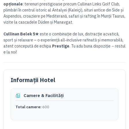
opționale
: terenuri prestigioase precum Cullinan Links Golf Club,
plimbări în centrul istoric al Antalyei (Kaleiçi), situri antice din Side și
Aspendos, croaziere pe Mediterană, safari și rafting în Munții Taurus,
vizite la cascadele Düden și Manavgat.
Cullinan Belek 5★
este o combinație de lux, distracție acvatică,
sport și relaxare – o experiență all‑inclusive rafinată și memorabilă,
atent concepută de echipa
Prestige
. Tu adu buna dispoziție – restul
e la noi!
Informații Hotel
Camere & Facilități
Total camere:
600