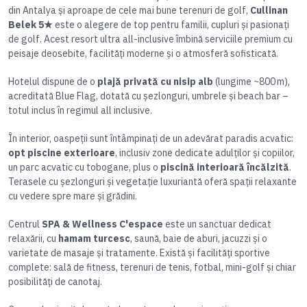
din Antalya și aproape de cele mai bune terenuri de golf,
Cullinan
Belek 5★
este o alegere de top pentru familii, cupluri și pasionați
de golf. Acest resort ultra all-inclusive îmbină serviciile premium cu
peisaje deosebite, facilități moderne și o atmosferă sofisticată.
Hotelul dispune de o
plajă privată cu nisip alb
(lungime ~800 m),
acreditată Blue Flag, dotată cu șezlonguri, umbrele și beach bar –
totul inclus în regimul all inclusive.
În interior, oaspeții sunt întâmpinați de un adevărat paradis acvatic:
opt piscine exterioare
, inclusiv zone dedicate adulților și copiilor,
un parc acvatic cu tobogane, plus o
piscină interioară încălzită
.
Terasele cu șezlonguri și vegetație luxuriantă oferă spații relaxante
cu vedere spre mare și grădini.
Centrul
SPA & Wellness C'espace
este un sanctuar dedicat
relaxării, cu
hamam turcesc
, saună, baie de aburi, jacuzzi și o
varietate de masaje și tratamente. Există și facilități sportive
complete: sală de fitness, terenuri de tenis, fotbal, mini-golf și chiar
posibilități de canotaj.