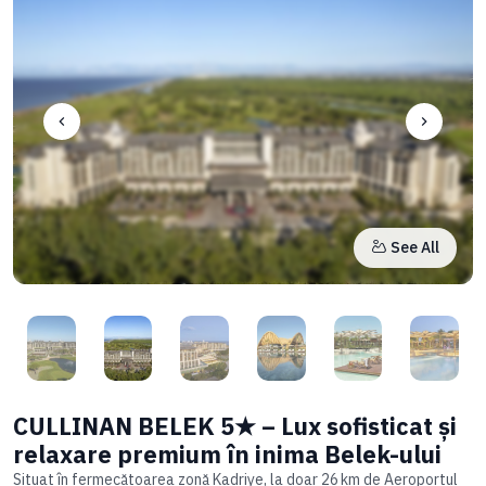
See All
Item
2
of
20
Item
3
CULLINAN BELEK 5★ – Lux sofisticat și
of
relaxare premium în inima Belek-ului
20
Situat în fermecătoarea zonă Kadriye, la doar 26 km de Aeroportul