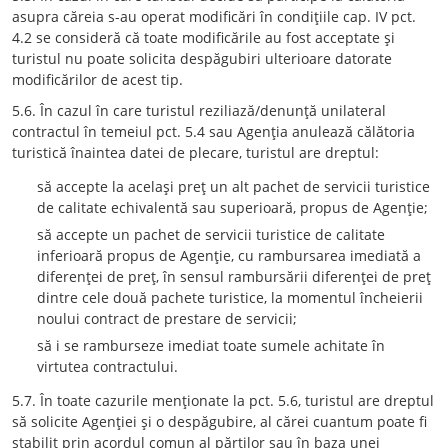
asupra căreia s-au operat modificări în condiţiile cap. IV pct.
4.2 se consideră că toate modificările au fost acceptate şi
turistul nu poate solicita despăgubiri ulterioare datorate
modificărilor de acest tip.
5.6. În cazul în care turistul reziliază/denunţă unilateral
contractul în temeiul pct. 5.4 sau Agenţia anulează călătoria
turistică înaintea datei de plecare, turistul are dreptul:
să accepte la acelaşi preţ un alt pachet de servicii turistice
de calitate echivalentă sau superioară, propus de Agenţie;
să accepte un pachet de servicii turistice de calitate
inferioară propus de Agenţie, cu rambursarea imediată a
diferenţei de preţ, în sensul rambursării diferenţei de preţ
dintre cele două pachete turistice, la momentul încheierii
noului contract de prestare de servicii;
să i se ramburseze imediat toate sumele achitate în
virtutea contractului.
5.7. În toate cazurile menţionate la pct. 5.6, turistul are dreptul
să solicite Agenţiei şi o despăgubire, al cărei cuantum poate fi
stabilit prin acordul comun al părţilor sau în baza unei