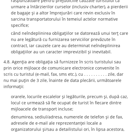
răspunzătoare pentru prejudiciile cauzate turistului ca
urmare a întârzierilor curselor (inclusiv charter), a pierderii
de bagaje şi a altor împrejurări care revin exclusiv în
sarcina transportatorului în temeiul actelor normative
specifice;
când neîndeplinirea obligaţiilor se datorează unui terţ care
nu are legătură cu furnizarea serviciilor prevăzute în
contract, iar cauzele care au determinat neîndeplinirea
obligaţiilor au un caracter imprevizibil şi inevitabil.
4.8. Agenţia are obligaţia să furnizeze în scris turistului sau
prin orice mijloace de comunicare electronice convenite în
scris cu turistul (e-mail, fax, sms etc.), cu . . . . . . . . . . zile, dar
nu mai puţin de 3 zile, înainte de data plecării, următoarele
informaţii:
orarele, locurile escalelor şi legăturile, precum şi, după caz,
locul ce urmează să fie ocupat de turist în fiecare dintre
mijloacele de transport incluse;
denumirea, sediul/adresa, numerele de telefon şi de fax,
adresele de e-mail ale reprezentanţei locale a
organizatorului şi/sau a detailistului ori, în lipsa acestora,