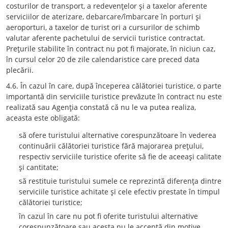
costurilor de transport, a redevenţelor şi a taxelor aferente
serviciilor de aterizare, debarcare/îmbarcare în porturi şi
aeroporturi, a taxelor de turist ori a cursurilor de schimb
valutar aferente pachetului de servicii turistice contractat.
Preţurile stabilite în contract nu pot fi majorate, în niciun caz,
în cursul celor 20 de zile calendaristice care preced data
plecării.
4.6. În cazul în care, după începerea călătoriei turistice, o parte
importantă din serviciile turistice prevăzute în contract nu este
realizată sau Agenţia constată că nu le va putea realiza,
aceasta este obligată:
să ofere turistului alternative corespunzătoare în vederea
continuării călătoriei turistice fără majorarea preţului,
respectiv serviciile turistice oferite să fie de aceeaşi calitate
şi cantitate;
să restituie turistului sumele ce reprezintă diferenţa dintre
serviciile turistice achitate şi cele efectiv prestate în timpul
călătoriei turistice;
în cazul în care nu pot fi oferite turistului alternative
corespunzătoare sau acesta nu le acceptă din motive