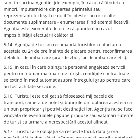
sunt în sarcina Agenţiei (de exemplu, în cazul călătoriei cu
minori, împuternicire din partea părintelui sau
reprezentantului legal ce nu îl însoţeşte sau orice alte
documente suplimentare - enumerarea fiind exemplificativă),
Agenţia este exonerată de orice răspundere în cazul
imposibilităţii efectuării călătoriei.
5.14. Agenţia de turism recomandă turiştilor contactarea
acesteia cu 24 de ore înainte de plecare pentru reconfirmarea
detaliilor de îmbarcare (orar de zbor, loc de îmbarcare etc.).
5.15. În cazul în care o singură persoană angajează servicii
pentru un număr mai mare de turişti, condiţiile contractuale
se extind în mod automat asupra întregului grup pentru care
au fost achitate serviciile.
5.16. Turistul este obligat să folosească mijloacele de
transport, camera de hotel şi bunurile din dotarea acesteia ca
un bun proprietar şi potrivit destinaţiei lor. Agenţia nu se face
vinovată de eventualele pagube produse sau vătămări suferite
de turist ca urmare a nerespectării acestui alineat.
5.17. Turistul are obligaţia să respecte locul, data şi ora
plecării atât la dus, cât şi la întors, precum şi locurile, datele şi