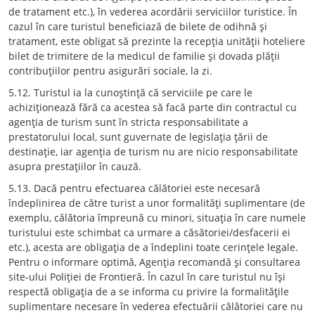
de tratament etc.), în vederea acordării serviciilor turistice. În
cazul în care turistul beneficiază de bilete de odihnă şi
tratament, este obligat să prezinte la recepţia unităţii hoteliere
bilet de trimitere de la medicul de familie şi dovada plăţii
contribuţiilor pentru asigurări sociale, la zi.
5.12. Turistul ia la cunoştinţă că serviciile pe care le
achiziţionează fără ca acestea să facă parte din contractul cu
agenţia de turism sunt în stricta responsabilitate a
prestatorului local, sunt guvernate de legislaţia ţării de
destinaţie, iar agenţia de turism nu are nicio responsabilitate
asupra prestaţiilor în cauză.
5.13. Dacă pentru efectuarea călătoriei este necesară
îndeplinirea de către turist a unor formalităţi suplimentare (de
exemplu, călătoria împreună cu minori, situaţia în care numele
turistului este schimbat ca urmare a căsătoriei/desfacerii ei
etc.), acesta are obligaţia de a îndeplini toate cerinţele legale.
Pentru o informare optimă, Agenţia recomandă şi consultarea
site-ului Poliţiei de Frontieră. În cazul în care turistul nu îşi
respectă obligaţia de a se informa cu privire la formalităţile
suplimentare necesare în vederea efectuării călătoriei care nu