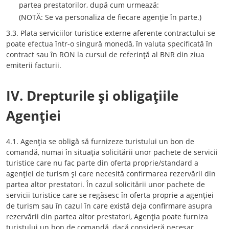
partea prestatorilor, după cum urmează:
(NOTĂ: Se va personaliza de fiecare agenţie în parte.)
3.3. Plata serviciilor turistice externe aferente contractului se
poate efectua într-o singură monedă, în valuta specificată în
contract sau în RON la cursul de referinţă al BNR din ziua
emiterii facturii.
IV. Drepturile şi obligaţiile
Agenţiei
4.1. Agenţia se obligă să furnizeze turistului un bon de
comandă, numai în situaţia solicitării unor pachete de servicii
turistice care nu fac parte din oferta proprie/standard a
agenţiei de turism şi care necesită confirmarea rezervării din
partea altor prestatori. În cazul solicitării unor pachete de
servicii turistice care se regăsesc în oferta proprie a agenţiei
de turism sau în cazul în care există deja confirmare asupra
rezervării din partea altor prestatori, Agenţia poate furniza
turistului un bon de comandă, dacă consideră necesar.