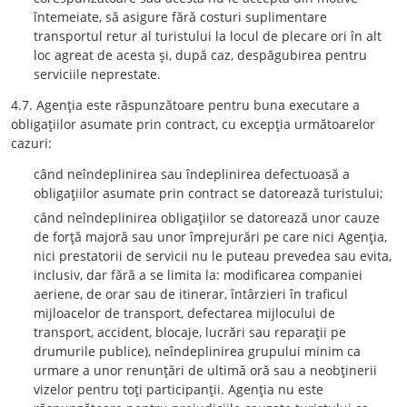
întemeiate, să asigure fără costuri suplimentare
transportul retur al turistului la locul de plecare ori în alt
loc agreat de acesta şi, după caz, despăgubirea pentru
serviciile neprestate.
4.7. Agenţia este răspunzătoare pentru buna executare a
obligaţiilor asumate prin contract, cu excepţia următoarelor
cazuri:
când neîndeplinirea sau îndeplinirea defectuoasă a
obligaţiilor asumate prin contract se datorează turistului;
când neîndeplinirea obligaţiilor se datorează unor cauze
de forţă majoră sau unor împrejurări pe care nici Agenţia,
nici prestatorii de servicii nu le puteau prevedea sau evita,
inclusiv, dar fără a se limita la: modificarea companiei
aeriene, de orar sau de itinerar, întârzieri în traficul
mijloacelor de transport, defectarea mijlocului de
transport, accident, blocaje, lucrări sau reparaţii pe
drumurile publice), neîndeplinirea grupului minim ca
urmare a unor renunţări de ultimă oră sau a neobţinerii
vizelor pentru toţi participanţii. Agenţia nu este