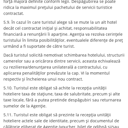
forţă majoră definite conform legii. Despăgubirea se poate
ridica la maximul preţului pachetului de servicii turistice
contractat.
5.9. În cazul în care turistul alege să se mute la un alt hotel
decât cel contractat iniţial şi achitat, responsabilitatea
financiară a renunţării îi aparţine. Agenţia va rezolva cerinţele
turistului în limita posibilităţilor, eventualele diferenţe de preţ
urmând a fi suportate de către turist.
Dacă turistul solicită nemotivat schimbarea hotelului, structurii
camerelor sau a oricărora dintre servicii, aceasta echivalează
cu rezilierea/denunţarea unilaterală a contractului, cu
aplicarea penalităţilor prevăzute la cap. VI la momentul
respectiv şi încheierea unui nou contract.
5.10. Turistul este obligat să achite la recepţia unităţii
hoteliere taxa de staţiune, taxa de salubritate, precum şi alte
taxe locale, fără a putea pretinde despăgubiri sau returnarea
sumelor de la Agenţie.
5.11. Turistul este obligat să prezinte la recepţia unităţii
hoteliere actele sale de identitate, precum şi documentul de
călătorie eliberat de Agenţie (voucher, bilet de odihnă şi/sau