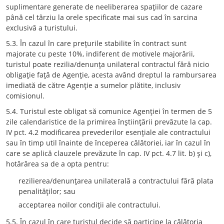
suplimentare generate de neeliberarea spaţiilor de cazare
până cel târziu la orele specificate mai sus cad în sarcina
exclusivă a turistului.
5.3. În cazul în care preţurile stabilite în contract sunt
majorate cu peste 10%, indiferent de motivele majorării,
turistul poate rezilia/denunţa unilateral contractul fără nicio
obligaţie faţă de Agenţie, acesta având dreptul la rambursarea
imediată de către Agenţie a sumelor plătite, inclusiv
comisionul.
5.4. Turistul este obligat să comunice Agenţiei în termen de 5
zile calendaristice de la primirea înştiinţării prevăzute la cap.
IV pct. 4.2 modificarea prevederilor esenţiale ale contractului
sau în timp util înainte de începerea călătoriei, iar în cazul în
care se aplică clauzele prevăzute în cap. IV pct. 4.7 lit. b) şi c),
hotărârea sa de a opta pentru:
rezilierea/denunţarea unilaterală a contractului fără plata
penalităţilor; sau
acceptarea noilor condiţii ale contractului.
5.5. În cazul în care turistul decide să participe la călătoria