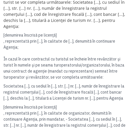
turist se vor completa următoarele: Societatea [...], cu sediul în
[...], str. [...] nr. [...], număr de înregistrare la registrul
comerţului [...], cod de înregistrare fiscală [...], cont bancar [...],
deschis la [...], titulară a Licenţei de turism nr. [...], pentru
Agenţia:
[denumirea înscrisă pe licenţă]
, reprezentată prin [...], în calitate de [...], denumită în continuare
Agenţia;
În cazul în care contractul cu turistul se încheie între revânzător şi
turist în numele şi pe seama turoperatorului/organizatorului, în baza
unui contract de agenţie (mandat cu reprezentare) semnat între
turoperator şi revânzător, se vor completa următoarele:
Societatea [...], cu sediul în [...], str. [...] nr. [...], număr de înregistrare la
registrul comerţului [...], cod de înregistrare fiscală [...], cont bancar
[...], deschis la [...], titulară a Licenţei de turism nr. [...], pentru Agenţia
[denumirea înscrisă pe licenţă]
, reprezentată prin [...], în calitate de organizator, denumită în
continuare Agenţia, prin mandatar, - Societatea [...], cu sediul în [...],
str. [...] nr. [...], număr de înregistrare la registrul comerţului [...], cod de