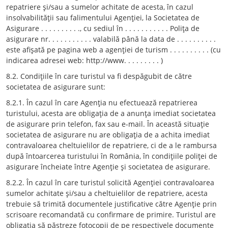
repatriere şi/sau a sumelor achitate de acesta, în cazul
insolvabilităţii sau falimentului Agenţiei, la Societatea de
Asigurare . . . . . . . . . ., cu sediul în . . . . . . . . . . . Poliţa de
asigurare nr. . . . . . . . . . . valabilă până la data de . . . . . . . . . .
este afişată pe pagina web a agenţiei de turism . . . . . . . . . . (cu
indicarea adresei web: http://www. . . . . . . . . )
8.2. Condiţiile în care turistul va fi despăgubit de către
societatea de asigurare sunt:
8.2.1. În cazul în care Agenţia nu efectuează repatrierea
turistului, acesta are obligaţia de a anunţa imediat societatea
de asigurare prin telefon, fax sau e-mail. În această situaţie
societatea de asigurare nu are obligaţia de a achita imediat
contravaloarea cheltuielilor de repatriere, ci de a le rambursa
după întoarcerea turistului în România, în condiţiile poliţei de
asigurare încheiate între Agenţie şi societatea de asigurare.
8.2.2. În cazul în care turistul solicită Agenţiei contravaloarea
sumelor achitate şi/sau a cheltuielilor de repatriere, acesta
trebuie să trimită documentele justificative către Agenţie prin
scrisoare recomandată cu confirmare de primire. Turistul are
obligaţia să păstreze fotocopii de pe respectivele documente