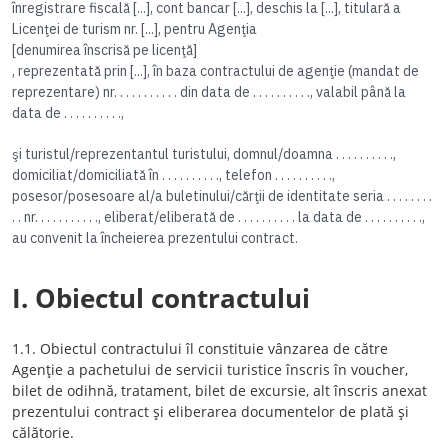
înregistrare fiscală [...], cont bancar [...], deschis la [...], titulară a
Licenţei de turism nr. [...], pentru Agenţia
[denumirea înscrisă pe licenţă]
, reprezentată prin [...], în baza contractului de agenţie (mandat de
reprezentare) nr. . . . . . . . . . . din data de . . . . . . . . . ., valabil până la
data de . . . . . . . . . .,
şi turistul/reprezentantul turistului, domnul/doamna . . . . . . . . . .,
domiciliat/domiciliată în . . . . . . . . . ., telefon . . . . . . . . . .,
posesor/posesoare al/a buletinului/cărţii de identitate seria . . . . . . . .
. . nr. . . . . . . . . . ., eliberat/eliberată de . . . . . . . . . . la data de . . . . . . . . . .,
au convenit la încheierea prezentului contract.
I. Obiectul contractului
1.1. Obiectul contractului îl constituie vânzarea de către
Agenţie a pachetului de servicii turistice înscris în voucher,
bilet de odihnă, tratament, bilet de excursie, alt înscris anexat
prezentului contract şi eliberarea documentelor de plată şi
călătorie.