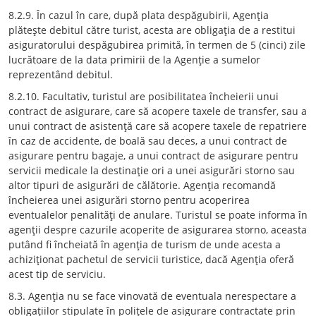
8.2.9. În cazul în care, după plata despăgubirii, Agenţia
plăteşte debitul către turist, acesta are obligaţia de a restitui
asiguratorului despăgubirea primită, în termen de 5 (cinci) zile
lucrătoare de la data primirii de la Agenţie a sumelor
reprezentând debitul.
8.2.10. Facultativ, turistul are posibilitatea încheierii unui
contract de asigurare, care să acopere taxele de transfer, sau a
unui contract de asistenţă care să acopere taxele de repatriere
în caz de accidente, de boală sau deces, a unui contract de
asigurare pentru bagaje, a unui contract de asigurare pentru
servicii medicale la destinaţie ori a unei asigurări storno sau
altor tipuri de asigurări de călătorie. Agenţia recomandă
încheierea unei asigurări storno pentru acoperirea
eventualelor penalităţi de anulare. Turistul se poate informa în
agenţii despre cazurile acoperite de asigurarea storno, aceasta
putând fi încheiată în agenţia de turism de unde acesta a
achiziţionat pachetul de servicii turistice, dacă Agenţia oferă
acest tip de serviciu.
8.3. Agenţia nu se face vinovată de eventuala nerespectare a
obligaţiilor stipulate în poliţele de asigurare contractate prin