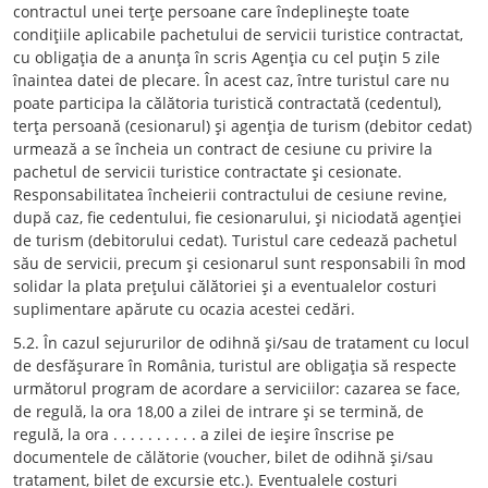
contractul unei terţe persoane care îndeplineşte toate
condiţiile aplicabile pachetului de servicii turistice contractat,
cu obligaţia de a anunţa în scris Agenţia cu cel puţin 5 zile
înaintea datei de plecare. În acest caz, între turistul care nu
poate participa la călătoria turistică contractată (cedentul),
terţa persoană (cesionarul) şi agenţia de turism (debitor cedat)
urmează a se încheia un contract de cesiune cu privire la
pachetul de servicii turistice contractate şi cesionate.
Responsabilitatea încheierii contractului de cesiune revine,
după caz, fie cedentului, fie cesionarului, şi niciodată agenţiei
de turism (debitorului cedat). Turistul care cedează pachetul
său de servicii, precum şi cesionarul sunt responsabili în mod
solidar la plata preţului călătoriei şi a eventualelor costuri
suplimentare apărute cu ocazia acestei cedări.
5.2. În cazul sejururilor de odihnă şi/sau de tratament cu locul
de desfăşurare în România, turistul are obligaţia să respecte
următorul program de acordare a serviciilor: cazarea se face,
de regulă, la ora 18,00 a zilei de intrare şi se termină, de
regulă, la ora . . . . . . . . . . a zilei de ieşire înscrise pe
documentele de călătorie (voucher, bilet de odihnă şi/sau
tratament, bilet de excursie etc.). Eventualele costuri