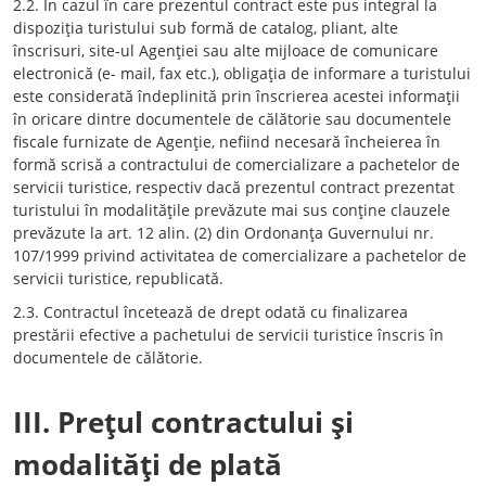
2.2. În cazul în care prezentul contract este pus integral la
dispoziţia turistului sub formă de catalog, pliant, alte
înscrisuri, site-ul Agenţiei sau alte mijloace de comunicare
electronică (e- mail, fax etc.), obligaţia de informare a turistului
este considerată îndeplinită prin înscrierea acestei informaţii
în oricare dintre documentele de călătorie sau documentele
fiscale furnizate de Agenţie, nefiind necesară încheierea în
formă scrisă a contractului de comercializare a pachetelor de
servicii turistice, respectiv dacă prezentul contract prezentat
turistului în modalităţile prevăzute mai sus conţine clauzele
prevăzute la art. 12 alin. (2) din Ordonanţa Guvernului nr.
107/1999 privind activitatea de comercializare a pachetelor de
servicii turistice, republicată.
2.3. Contractul încetează de drept odată cu finalizarea
prestării efective a pachetului de servicii turistice înscris în
documentele de călătorie.
III. Preţul contractului şi
modalităţi de plată