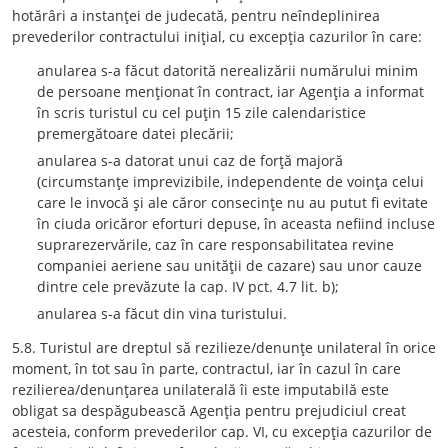
hotărâri a instanţei de judecată, pentru neîndeplinirea
prevederilor contractului iniţial, cu excepţia cazurilor în care:
anularea s-a făcut datorită nerealizării numărului minim
de persoane menţionat în contract, iar Agenţia a informat
în scris turistul cu cel puţin 15 zile calendaristice
premergătoare datei plecării;
anularea s-a datorat unui caz de forţă majoră
(circumstanţe imprevizibile, independente de voinţa celui
care le invocă şi ale căror consecinţe nu au putut fi evitate
în ciuda oricăror eforturi depuse, în aceasta nefiind incluse
suprarezervările, caz în care responsabilitatea revine
companiei aeriene sau unităţii de cazare) sau unor cauze
dintre cele prevăzute la cap. IV pct. 4.7 lit. b);
anularea s-a făcut din vina turistului.
5.8. Turistul are dreptul să rezilieze/denunţe unilateral în orice
moment, în tot sau în parte, contractul, iar în cazul în care
rezilierea/denunţarea unilaterală îi este imputabilă este
obligat sa despăgubească Agenţia pentru prejudiciul creat
acesteia, conform prevederilor cap. VI, cu excepţia cazurilor de