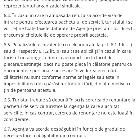
reprezentantul organizaţiei sindicale.
6.4. În cazul în care o ambasadă refuză să acorde viza de
intrare pentru efectuarea pachetului de servicii, turistului i se
vor reţine toate taxele datorate de Agenţie prestatorilor direcţi,
precum şi cheltuielile de operare proprii acesteia.
6.5. Penalizările echivalente cu cele indicate la pct. 6.1.1 lit. c)
sau d), respectiv 6.1.2 lit. b) sau c) se aplică şi în cazul în care
turistul nu ajunge la timp la aeroport sau la locul de
plecare/destinaţie, dacă nu poate pleca în călătorie pentru că
documentele personale necesare în vederea efectuării
călătoriei nu sunt conforme normelor legale sau este în
imposibilitatea de a părăsi teritoriului ţării, din alte motive ce
ţin de persoana acestuia.
6.6. Turistul trebuie să depună în scris cererea de renunţare la
pachetul de servicii turistice la Agenţia la care a achitat
serviciile. În caz contrar, cererea de renunţare nu este luată în
considerare.
6.7. Agenţia va acorda despăgubiri în funcţie de gradul de
nerespectare a obligaţiilor din contract.