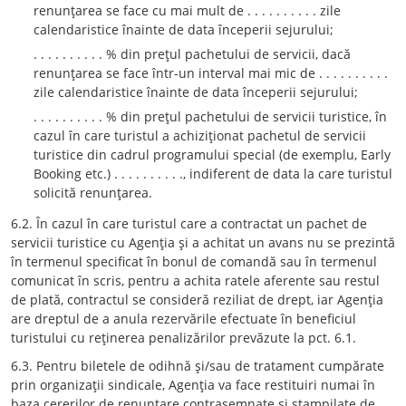
renunţarea se face cu mai mult de . . . . . . . . . . zile
calendaristice înainte de data începerii sejurului;
. . . . . . . . . . % din preţul pachetului de servicii, dacă
renunţarea se face într-un interval mai mic de . . . . . . . . . .
zile calendaristice înainte de data începerii sejurului;
. . . . . . . . . . % din preţul pachetului de servicii turistice, în
cazul în care turistul a achiziţionat pachetul de servicii
turistice din cadrul programului special (de exemplu, Early
Booking etc.) . . . . . . . . . ., indiferent de data la care turistul
solicită renunţarea.
6.2. În cazul în care turistul care a contractat un pachet de
servicii turistice cu Agenţia şi a achitat un avans nu se prezintă
în termenul specificat în bonul de comandă sau în termenul
comunicat în scris, pentru a achita ratele aferente sau restul
de plată, contractul se consideră reziliat de drept, iar Agenţia
are dreptul de a anula rezervările efectuate în beneficiul
turistului cu reţinerea penalizărilor prevăzute la pct. 6.1.
6.3. Pentru biletele de odihnă şi/sau de tratament cumpărate
prin organizaţii sindicale, Agenţia va face restituiri numai în
baza cererilor de renunţare contrasemnate şi ştampilate de