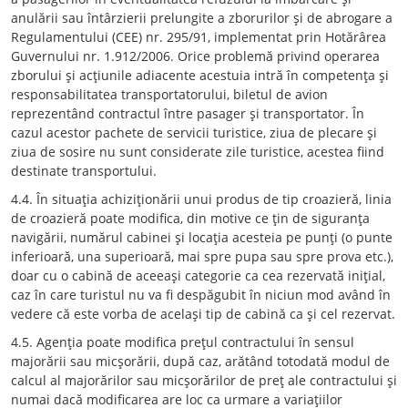
anulării sau întârzierii prelungite a zborurilor şi de abrogare a
Regulamentului (CEE) nr. 295/91, implementat prin Hotărârea
Guvernului nr. 1.912/2006. Orice problemă privind operarea
zborului şi acţiunile adiacente acestuia intră în competenţa şi
responsabilitatea transportatorului, biletul de avion
reprezentând contractul între pasager şi transportator. În
cazul acestor pachete de servicii turistice, ziua de plecare şi
ziua de sosire nu sunt considerate zile turistice, acestea fiind
destinate transportului.
4.4. În situaţia achiziţionării unui produs de tip croazieră, linia
de croazieră poate modifica, din motive ce ţin de siguranţa
navigării, numărul cabinei şi locaţia acesteia pe punţi (o punte
inferioară, una superioară, mai spre pupa sau spre prova etc.),
doar cu o cabină de aceeaşi categorie ca cea rezervată iniţial,
caz în care turistul nu va fi despăgubit în niciun mod având în
vedere că este vorba de acelaşi tip de cabină ca şi cel rezervat.
4.5. Agenţia poate modifica preţul contractului în sensul
majorării sau micşorării, după caz, arătând totodată modul de
calcul al majorărilor sau micşorărilor de preţ ale contractului şi
numai dacă modificarea are loc ca urmare a variaţiilor