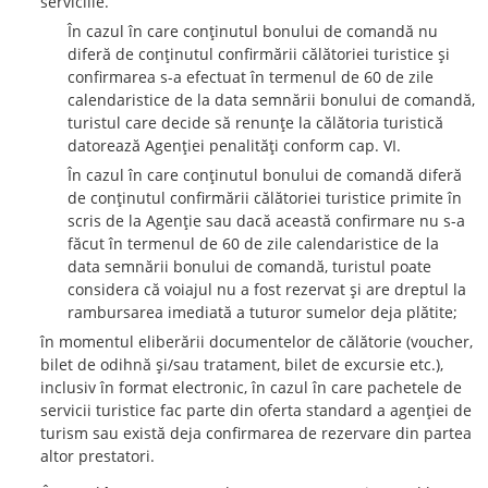
serviciile.
În cazul în care conţinutul bonului de comandă nu
diferă de conţinutul confirmării călătoriei turistice şi
confirmarea s-a efectuat în termenul de 60 de zile
calendaristice de la data semnării bonului de comandă,
turistul care decide să renunţe la călătoria turistică
datorează Agenţiei penalităţi conform cap. VI.
În cazul în care conţinutul bonului de comandă diferă
de conţinutul confirmării călătoriei turistice primite în
scris de la Agenţie sau dacă această confirmare nu s-a
făcut în termenul de 60 de zile calendaristice de la
data semnării bonului de comandă, turistul poate
considera că voiajul nu a fost rezervat şi are dreptul la
rambursarea imediată a tuturor sumelor deja plătite;
în momentul eliberării documentelor de călătorie (voucher,
bilet de odihnă şi/sau tratament, bilet de excursie etc.),
inclusiv în format electronic, în cazul în care pachetele de
servicii turistice fac parte din oferta standard a agenţiei de
turism sau există deja confirmarea de rezervare din partea
altor prestatori.