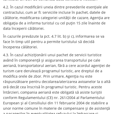
4.2. În cazul modificării uneia dintre prevederile esenţiale ale
contractului, cum ar fi: serviciile incluse în pachet, datele de
călătorie, modificarea categoriei unităţii de cazare, Agenţia are
obligaţia de a informa turistul cu cel puţin 15 zile înainte de
data începerii călătoriei.
În cazurile prevăzute la pct. 4.7 lit. b) şi c), informarea se va
face în timp util pentru a permite turistului să decidă
începerea călătoriei.
4.3. În cazul achiziţionării unui pachet de servicii turistice
având în componenţă şi asigurarea transportului pe cale
aeriană, transportatorul aerian, fără a cere acordul agenţiei de
turism care derulează programul turistic, are dreptul de a
modifica orele de zbor. Prin urmare, Agenţia nu este
răspunzătoare pentru decolarea/aterizarea avioanelor la o altă
oră decât cea înscrisă în programul turistic. Pentru aceste
întârzieri, compania aeriană este obligată să asiste turiştii
conform Regulamentului (CE) nr. 261/2004 al Parlamentului
European şi al Consiliului din 11 februarie 2004 de stabilire a
unor norme comune în materie de compensare şi de asistenţă
a pasagerilor în eventualitatea refuzului la îmbarcare şi