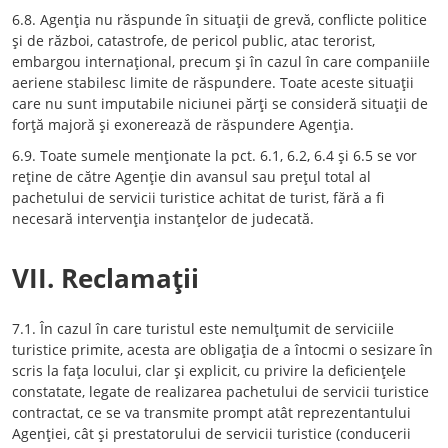
6.8. Agenţia nu răspunde în situaţii de grevă, conflicte politice
şi de război, catastrofe, de pericol public, atac terorist,
embargou internaţional, precum şi în cazul în care companiile
aeriene stabilesc limite de răspundere. Toate aceste situaţii
care nu sunt imputabile niciunei părţi se consideră situaţii de
forţă majoră şi exonerează de răspundere Agenţia.
6.9. Toate sumele menţionate la pct. 6.1, 6.2, 6.4 şi 6.5 se vor
reţine de către Agenţie din avansul sau preţul total al
pachetului de servicii turistice achitat de turist, fără a fi
necesară intervenţia instanţelor de judecată.
VII. Reclamaţii
7.1. În cazul în care turistul este nemulţumit de serviciile
turistice primite, acesta are obligaţia de a întocmi o sesizare în
scris la faţa locului, clar şi explicit, cu privire la deficienţele
constatate, legate de realizarea pachetului de servicii turistice
contractat, ce se va transmite prompt atât reprezentantului
Agenţiei, cât şi prestatorului de servicii turistice (conducerii