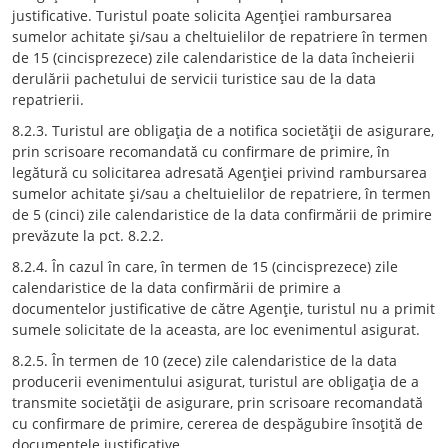
justificative. Turistul poate solicita Agenţiei rambursarea
sumelor achitate şi/sau a cheltuielilor de repatriere în termen
de 15 (cincisprezece) zile calendaristice de la data încheierii
derulării pachetului de servicii turistice sau de la data
repatrierii.
8.2.3. Turistul are obligaţia de a notifica societăţii de asigurare,
prin scrisoare recomandată cu confirmare de primire, în
legătură cu solicitarea adresată Agenţiei privind rambursarea
sumelor achitate şi/sau a cheltuielilor de repatriere, în termen
de 5 (cinci) zile calendaristice de la data confirmării de primire
prevăzute la pct. 8.2.2.
8.2.4. În cazul în care, în termen de 15 (cincisprezece) zile
calendaristice de la data confirmării de primire a
documentelor justificative de către Agenţie, turistul nu a primit
sumele solicitate de la aceasta, are loc evenimentul asigurat.
8.2.5. În termen de 10 (zece) zile calendaristice de la data
producerii evenimentului asigurat, turistul are obligaţia de a
transmite societăţii de asigurare, prin scrisoare recomandată
cu confirmare de primire, cererea de despăgubire însoţită de
documentele justificative.