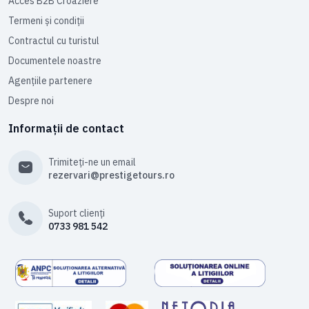
Acces B2B Croaziere
Termeni și condiții
Contractul cu turistul
Documentele noastre
Agențiile partenere
Despre noi
Informații de contact
Trimiteți-ne un email
rezervari@prestigetours.ro
Suport clienți
0733 981 542