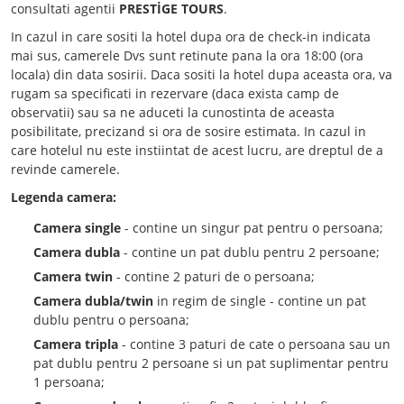
consultati agentii
PRESTİGE TOURS
.
In cazul in care sositi la hotel dupa ora de check-in indicata
mai sus, camerele Dvs sunt retinute pana la ora 18:00 (ora
locala) din data sosirii. Daca sositi la hotel dupa aceasta ora, va
rugam sa specificati in rezervare (daca exista camp de
observatii) sau sa ne aduceti la cunostinta de aceasta
posibilitate, precizand si ora de sosire estimata. In cazul in
care hotelul nu este instiintat de acest lucru, are dreptul de a
revinde camerele.
Legenda camera:
Camera single
- contine un singur pat pentru o persoana;
Camera dubla
- contine un pat dublu pentru 2 persoane;
Camera twin
- contine 2 paturi de o persoana;
Camera dubla/twin
in regim de single - contine un pat
dublu pentru o persoana;
Camera tripla
- contine 3 paturi de cate o persoana sau un
pat dublu pentru 2 persoane si un pat suplimentar pentru
1 persoana;