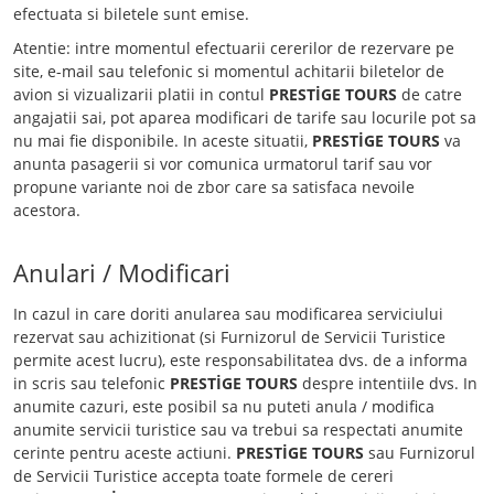
efectuata si biletele sunt emise.
Atentie: intre momentul efectuarii cererilor de rezervare pe
site, e-mail sau telefonic si momentul achitarii biletelor de
avion si vizualizarii platii in contul
PRESTİGE TOURS
de catre
angajatii sai, pot aparea modificari de tarife sau locurile pot sa
nu mai fie disponibile. In aceste situatii,
PRESTİGE TOURS
va
anunta pasagerii si vor comunica urmatorul tarif sau vor
propune variante noi de zbor care sa satisfaca nevoile
acestora.
Anulari / Modificari
In cazul in care doriti anularea sau modificarea serviciului
rezervat sau achizitionat (si Furnizorul de Servicii Turistice
permite acest lucru), este responsabilitatea dvs. de a informa
in scris sau telefonic
PRESTİGE TOURS
despre intentiile dvs. In
anumite cazuri, este posibil sa nu puteti anula / modifica
anumite servicii turistice sau va trebui sa respectati anumite
cerinte pentru aceste actiuni.
PRESTİGE TOURS
sau Furnizorul
de Servicii Turistice accepta toate formele de cereri