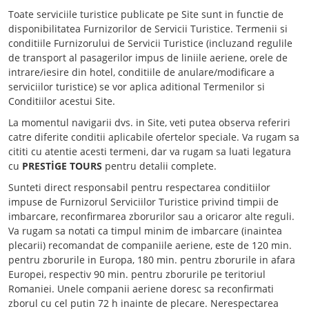
Toate serviciile turistice publicate pe Site sunt in functie de
disponibilitatea Furnizorilor de Servicii Turistice. Termenii si
conditiile Furnizorului de Servicii Turistice (incluzand regulile
de transport al pasagerilor impus de liniile aeriene, orele de
intrare/iesire din hotel, conditiile de anulare/modificare a
serviciilor turistice) se vor aplica aditional Termenilor si
Conditiilor acestui Site.
La momentul navigarii dvs. in Site, veti putea observa referiri
catre diferite conditii aplicabile ofertelor speciale. Va rugam sa
cititi cu atentie acesti termeni, dar va rugam sa luati legatura
cu
PRESTİGE TOURS
pentru detalii complete.
Sunteti direct responsabil pentru respectarea conditiilor
impuse de Furnizorul Serviciilor Turistice privind timpii de
imbarcare, reconfirmarea zborurilor sau a oricaror alte reguli.
Va rugam sa notati ca timpul minim de imbarcare (inaintea
plecarii) recomandat de companiile aeriene, este de 120 min.
pentru zborurile in Europa, 180 min. pentru zborurile in afara
Europei, respectiv 90 min. pentru zborurile pe teritoriul
Romaniei. Unele companii aeriene doresc sa reconfirmati
zborul cu cel putin 72 h inainte de plecare. Nerespectarea