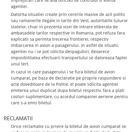
imprejurari care se afla dincolo de controlul si vointa
agentiei.
Datorita situatiei create prin cererile masive de azil politic
sau ramanerile ilegale in tarile din Vest, autoritatile tuturor
statelor, chiar in prezenta vizei de intrare eliberata de
ambasadele tarilor respective in Romania, pot refuza fara
explicatii sa permita trecerea frontierei, respectiv
imbarcarea in avion a pasagerului. In astfel de situatii,
agentiei nu i se pot solicita despagubiri, deoarece
imposibilitatea efectuarii transportului se datoreaza faptei
unui tert.
In cazul in care pasagerului i se fura biletul de avion
cumparat, pe baza de declaratie pe proprie raspundere si
acte doveditoare de la Politie, el poate solicita agentiei
emiterea unui duplicat dupa biletul respectiv, fara a plati
costuri suplimentare, cu acordul companiei aeriene pentru
care s-a emis biletul.
RECLAMATII
Orice reclamatie cu privire la biletul de avion cumparat se