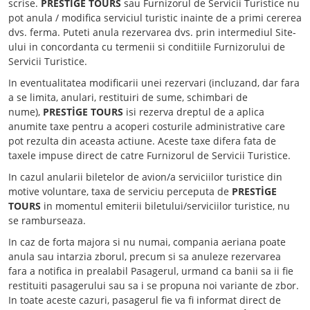
scrise.
PRESTİGE TOURS
sau Furnizorul de Servicii Turistice nu
pot anula / modifica serviciul turistic inainte de a primi cererea
dvs. ferma. Puteti anula rezervarea dvs. prin intermediul Site-
ului in concordanta cu termenii si conditiile Furnizorului de
Servicii Turistice.
In eventualitatea modificarii unei rezervari (incluzand, dar fara
a se limita, anulari, restituiri de sume, schimbari de
nume),
PRESTİGE TOURS
isi rezerva dreptul de a aplica
anumite taxe pentru a acoperi costurile administrative care
pot rezulta din aceasta actiune. Aceste taxe difera fata de
taxele impuse direct de catre Furnizorul de Servicii Turistice.
In cazul anularii biletelor de avion/a serviciilor turistice din
motive voluntare, taxa de serviciu perceputa de
PRESTİGE
TOURS
in momentul emiterii biletului/serviciilor turistice, nu
se ramburseaza.
In caz de forta majora si nu numai, compania aeriana poate
anula sau intarzia zborul, precum si sa anuleze rezervarea
fara a notifica in prealabil Pasagerul, urmand ca banii sa ii fie
restituiti pasagerului sau sa i se propuna noi variante de zbor.
In toate aceste cazuri, pasagerul fie va fi informat direct de