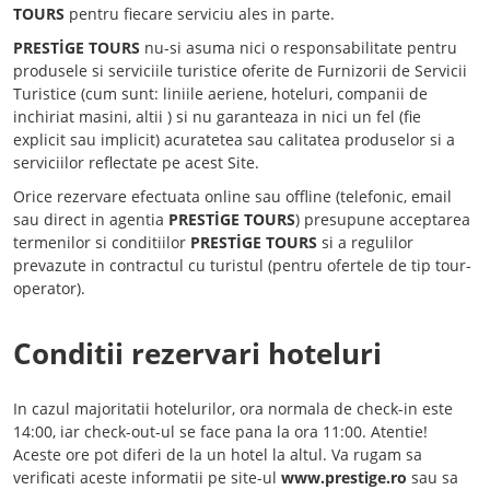
TOURS
pentru fiecare serviciu ales in parte.
PRESTİGE TOURS
nu-si asuma nici o responsabilitate pentru
produsele si serviciile turistice oferite de Furnizorii de Servicii
Turistice (cum sunt: liniile aeriene, hoteluri, companii de
inchiriat masini, altii ) si nu garanteaza in nici un fel (fie
explicit sau implicit) acuratetea sau calitatea produselor si a
serviciilor reflectate pe acest Site.
Orice rezervare efectuata online sau offline (telefonic, email
sau direct in agentia
PRESTİGE TOURS
) presupune acceptarea
termenilor si conditiilor
PRESTİGE TOURS
si a regulilor
prevazute in contractul cu turistul (pentru ofertele de tip tour-
operator).
Conditii rezervari hoteluri
In cazul majoritatii hotelurilor, ora normala de check-in este
14:00, iar check-out-ul se face pana la ora 11:00. Atentie!
Aceste ore pot diferi de la un hotel la altul. Va rugam sa
verificati aceste informatii pe site-ul
www.prestige.ro
sau sa