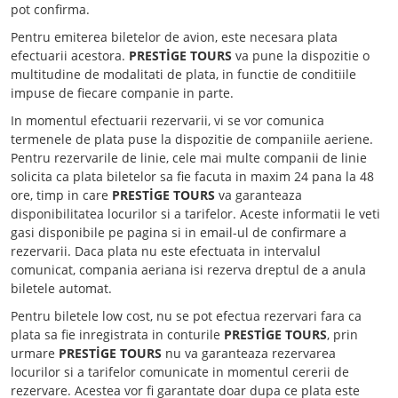
pot confirma.
Pentru emiterea biletelor de avion, este necesara plata
efectuarii acestora.
PRESTİGE TOURS
va pune la dispozitie o
multitudine de modalitati de plata, in functie de conditiile
impuse de fiecare companie in parte.
In momentul efectuarii rezervarii, vi se vor comunica
termenele de plata puse la dispozitie de companiile aeriene.
Pentru rezervarile de linie, cele mai multe companii de linie
solicita ca plata biletelor sa fie facuta in maxim 24 pana la 48
ore, timp in care
PRESTİGE TOURS
va garanteaza
disponibilitatea locurilor si a tarifelor. Aceste informatii le veti
gasi disponibile pe pagina si in email-ul de confirmare a
rezervarii. Daca plata nu este efectuata in intervalul
comunicat, compania aeriana isi rezerva dreptul de a anula
biletele automat.
Pentru biletele low cost, nu se pot efectua rezervari fara ca
plata sa fie inregistrata in conturile
PRESTİGE TOURS
, prin
urmare
PRESTİGE TOURS
nu va garanteaza rezervarea
locurilor si a tarifelor comunicate in momentul cererii de
rezervare. Acestea vor fi garantate doar dupa ce plata este