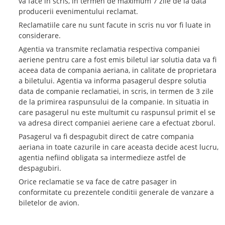
va face in scris, in termen de maximum 7 zile de la data
producerii evenimentului reclamat.
Reclamatiile care nu sunt facute in scris nu vor fi luate in
considerare.
Agentia va transmite reclamatia respectiva companiei
aeriene pentru care a fost emis biletul iar solutia data va fi
aceea data de compania aeriana, in calitate de proprietara
a biletului. Agentia va informa pasagerul despre solutia
data de companie reclamatiei, in scris, in termen de 3 zile
de la primirea raspunsului de la companie. In situatia in
care pasagerul nu este multumit cu raspunsul primit el se
va adresa direct companiei aeriene care a efectuat zborul.
Pasagerul va fi despagubit direct de catre compania
aeriana in toate cazurile in care aceasta decide acest lucru,
agentia nefiind obligata sa intermedieze astfel de
despagubiri.
Orice reclamatie se va face de catre pasager in
conformitate cu prezentele conditii generale de vanzare a
biletelor de avion.