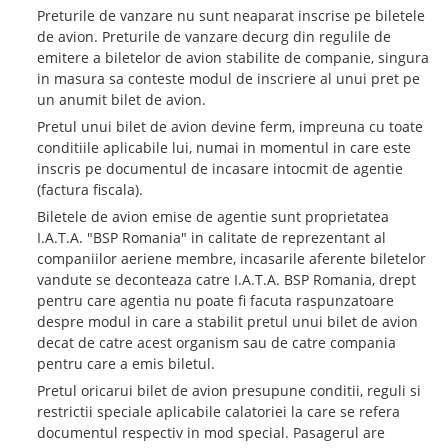
Preturile de vanzare nu sunt neaparat inscrise pe biletele
de avion. Preturile de vanzare decurg din regulile de
emitere a biletelor de avion stabilite de companie, singura
in masura sa conteste modul de inscriere al unui pret pe
un anumit bilet de avion.
Pretul unui bilet de avion devine ferm, impreuna cu toate
conditiile aplicabile lui, numai in momentul in care este
inscris pe documentul de incasare intocmit de agentie
(factura fiscala).
Biletele de avion emise de agentie sunt proprietatea
I.A.T.A. "BSP Romania" in calitate de reprezentant al
companiilor aeriene membre, incasarile aferente biletelor
vandute se deconteaza catre I.A.T.A. BSP Romania, drept
pentru care agentia nu poate fi facuta raspunzatoare
despre modul in care a stabilit pretul unui bilet de avion
decat de catre acest organism sau de catre compania
pentru care a emis biletul.
Pretul oricarui bilet de avion presupune conditii, reguli si
restrictii speciale aplicabile calatoriei la care se refera
documentul respectiv in mod special. Pasagerul are