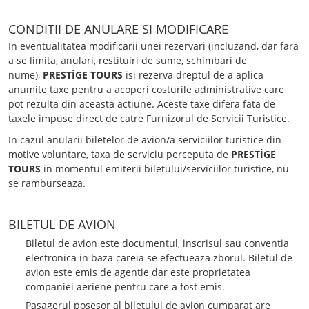
CONDITII DE ANULARE SI MODIFICARE
In eventualitatea modificarii unei rezervari (incluzand, dar fara
a se limita, anulari, restituiri de sume, schimbari de
nume),
PRESTİGE TOURS
isi rezerva dreptul de a aplica
anumite taxe pentru a acoperi costurile administrative care
pot rezulta din aceasta actiune. Aceste taxe difera fata de
taxele impuse direct de catre Furnizorul de Servicii Turistice.
In cazul anularii biletelor de avion/a serviciilor turistice din
motive voluntare, taxa de serviciu perceputa de
PRESTİGE
TOURS
in momentul emiterii biletului/serviciilor turistice, nu
se ramburseaza.
BILETUL DE AVION
Biletul de avion este documentul, inscrisul sau conventia
electronica in baza careia se efectueaza zborul. Biletul de
avion este emis de agentie dar este proprietatea
companiei aeriene pentru care a fost emis.
Pasagerul posesor al biletului de avion cumparat are