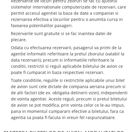
Rezervarile de locuri pentru zboruri se fac cu ajutorul
sistemelor internationale computerizate de rezervari, care
permit accesul agentiei la baza de date a companiei si
rezervarea efectiva a locurilor pentru o anumita cursa in
favoarea potentialilor pasageri.
Rezervarile sunt gratuite si se fac inaintea datei de
plecare.
Odata cu efectuarea rezervarii, pasagerul va primi de la
agentie informatii referitoare la pretul zborului (valabil la
data rezervarii), precum si informatiile referitoare la
conditii, restrictii si reguli aplicabile biletului de avion ce
poate fi cumparat in baza respectivei rezervari.
Toate conditiile, regulile si restrictiile aplicabile unui bilet
de avion sunt cele dictate de compania aeriana precum si
de alti factori (de ex. obligatia detinerii vizei), independenti
de vointa agentiei. Aceste reguli, precum si pretul biletului
de avion se pot modifica, prin vointa celor ce le-au impus,
pana in momentul cumpararii efective a biletului, fara ca
agentia sa poata fi facuta in vreun fel raspunzatoare.