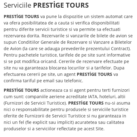
Serviciile
PRESTİGE TOURS
PRESTİGE TOURS
va pune la dispozitie un sistem automat care
va ofera posibilitatea de a cauta si verifica disponibilitati
pentru diferite servicii turistice si va permite sa efectuati
rezervarea dorita. Rezervarile si vanzarile de bilete de avion se
supun Conditiilor Generale de Rezervare si Vanzare a Biletelor
de Avion (la care se adauga prevederile prezentului Contract).
Pentru pachetele turistice, tarifele de pe site sunt informative
si se pot modifica oricand. Cererile de rezervare efectuate pe
site nu va garanteaza blocarea locurilor si a tarifelor. Dupa
efectuarea cererii pe site, un agent
PRESTİGE TOURS
va
confirma tariful pe email sau telefonic.
PRESTİGE TOURS
actioneaza ca si agent pentru terti furnizori
cum sunt: companiile aeriene acreditate IATA, hoteluri, altii
(Furnizori de Servicii Turistice).
PRESTİGE TOURS
nu-si asuma
nici o responsabilitate pentru produsele si serviciile turistice
oferite de Furnizorii de Servicii Turistice si nu garanteaza in
nici un fel (fie explicit sau implicit) acuratetea sau calitatea
produselor si a serviciilor reflectate pe acest Site.