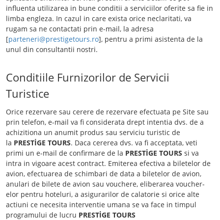
influenta utilizarea in bune conditii a serviciilor oferite sa fie in
limba engleza. In cazul in care exista orice neclaritati, va
rugam sa ne contactati prin e-mail, la adresa
[
parteneri@prestigetours.ro
], pentru a primi asistenta de la
unul din consultantii nostri.
Conditiile Furnizorilor de Servicii
Turistice
Orice rezervare sau cerere de rezervare efectuata pe Site sau
prin telefon, e-mail va fi considerata drept intentia dvs. de a
achizitiona un anumit produs sau serviciu turistic de
la
PRESTİGE TOURS
. Daca cererea dvs. va fi acceptata, veti
primi un e-mail de confirmare de la
PRESTİGE TOURS
si va
intra in vigoare acest contract. Emiterea efectiva a biletelor de
avion, efectuarea de schimbari de data a biletelor de avion,
anulari de bilete de avion sau vouchere, eliberarea voucher-
elor pentru hoteluri, a asigurarilor de calatorie si orice alte
actiuni ce necesita interventie umana se va face in timpul
programului de lucru
PRESTİGE TOURS