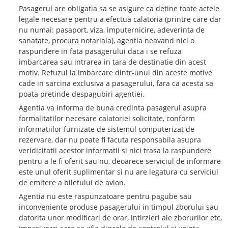
Pasagerul are obligatia sa se asigure ca detine toate actele
legale necesare pentru a efectua calatoria (printre care dar
nu numai: pasaport, viza, imputernicire, adeverinta de
sanatate, procura notariala), agentia neavand nici o
raspundere in fata pasagerului daca i se refuza
imbarcarea sau intrarea in tara de destinatie din acest
motiv. Refuzul la imbarcare dintr-unul din aceste motive
cade in sarcina exclusiva a pasagerului, fara ca acesta sa
poata pretinde despagubiri agentiei.
Agentia va informa de buna credinta pasagerul asupra
formalitatilor necesare calatoriei solicitate, conform
informatiilor furnizate de sistemul computerizat de
rezervare, dar nu poate fi facuta responsabila asupra
veridicitatii acestor informatii si nici trasa la raspundere
pentru a le fi oferit sau nu, deoarece serviciul de informare
este unul oferit suplimentar si nu are legatura cu serviciul
de emitere a biletului de avion.
Agentia nu este raspunzatoare pentru pagube sau
inconveniente produse pasagerului in timpul zborului sau
datorita unor modificari de orar, intirzieri ale zborurilor etc,