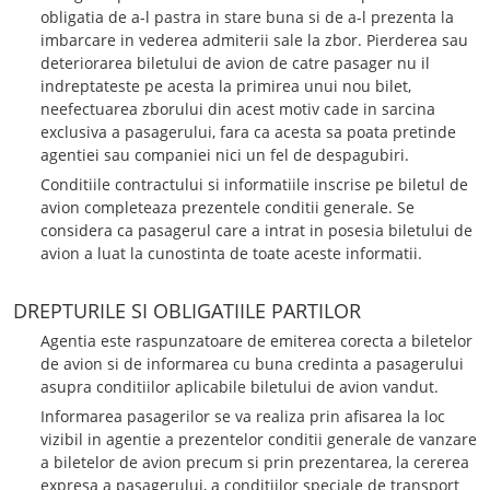
obligatia de a-l pastra in stare buna si de a-l prezenta la
imbarcare in vederea admiterii sale la zbor. Pierderea sau
deteriorarea biletului de avion de catre pasager nu il
indreptateste pe acesta la primirea unui nou bilet,
neefectuarea zborului din acest motiv cade in sarcina
exclusiva a pasagerului, fara ca acesta sa poata pretinde
agentiei sau companiei nici un fel de despagubiri.
Conditiile contractului si informatiile inscrise pe biletul de
avion completeaza prezentele conditii generale. Se
considera ca pasagerul care a intrat in posesia biletului de
avion a luat la cunostinta de toate aceste informatii.
DREPTURILE SI OBLIGATIILE PARTILOR
Agentia este raspunzatoare de emiterea corecta a biletelor
de avion si de informarea cu buna credinta a pasagerului
asupra conditiilor aplicabile biletului de avion vandut.
Informarea pasagerilor se va realiza prin afisarea la loc
vizibil in agentie a prezentelor conditii generale de vanzare
a biletelor de avion precum si prin prezentarea, la cererea
expresa a pasagerului, a conditiilor speciale de transport