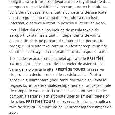
obligatia sa se informeze despre aceste reguli inainte de a
cumpara respectivul bilet. Dupa cumpararea biletului se
considera ca pasagerul a luat la cunostinta despre toate
aceste reguli, el nu mai poate pretinde ca nu a fost
informat, o data ce a intrat in posesia biletului de avion.
Pretul biletului de avion include de regula taxele de
aeroport. Exista insa situatii, independente de vointa
agentiei, in care, pe parcursul calatoriei i se pot solicita
pasagerului si alte taxe, care nu au fost percepute initial,
situatie in care agentia nu poate fi facuta raspunzatoare.
Taxele de serviciu (comisioanele) aplicate de
PRESTİGE
TOURS
sunt incluse in tarifele biletelor de avion si pot
varia de la o oferta la alta.
PRESTİGE TOURS
isi rezerva
dreptul de a decide ce taxe de serviciu aplica. Pentru
serviciile suplimentare (incluzand, dar fara a se limita la:
bagaje, locuri preferentiale, echipamente sportive, animale
de companie etc. - atunci cand acestea sunt permise de
compania aeriana), achizitionate ulterior emiterii biletelor
de avion,
PRESTİGE TOURS
isi rezerva dreptul de a aplica o
taxa de serviciu in cuantum de 5 euro/pasager/segment de
zbor.