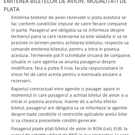
EMITEREA BILETELOR DE AVION. MODALITATI DE
PLATA
Emiterea biletelor de avion rezervate si plata acestora se
fac conform conditiilor impuse de catre fiecare companie
in parte. Pasagerul are obligatia sa se informeze despre
termenul pana la care rezervarea sa este valabila si sa se
prezinte in termen pentru achitarea biletului, respectiv sa
comande emiterea biletului, pentru a intra in posesia
acestuia. Termenele pot fi schimbate oricand de companie,
situatie in care agentia va anunta pasagerul despre
modificare, fara a putea fi insa, facuta raspunzatoare in
vreun fel de catre acesta pentru o eventuala anulare a
rezervarii.
Raportul contractual intre agentie si pasager apare in
momentul in care pasagerul a achitat biletul de avion si a
intrat in posesia acestuia. Inainte de a achita efectiv
biletul, pasagerul are obligatia sa se informeze la agentie
despre toate conditiile si restrictiile aplicabile acelui bilet
si sa citeasca prezentele conditii generale.
Pasagerul poate plati biletul de avion in RON (Lei), EUR, la
cursul de schimb utilizat de BNR in zua respectiva, la care