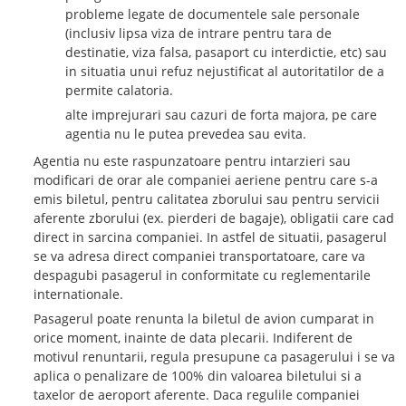
probleme legate de documentele sale personale
(inclusiv lipsa viza de intrare pentru tara de
destinatie, viza falsa, pasaport cu interdictie, etc) sau
in situatia unui refuz nejustificat al autoritatilor de a
permite calatoria.
alte imprejurari sau cazuri de forta majora, pe care
agentia nu le putea prevedea sau evita.
Agentia nu este raspunzatoare pentru intarzieri sau
modificari de orar ale companiei aeriene pentru care s-a
emis biletul, pentru calitatea zborului sau pentru servicii
aferente zborului (ex. pierderi de bagaje), obligatii care cad
direct in sarcina companiei. In astfel de situatii, pasagerul
se va adresa direct companiei transportatoare, care va
despagubi pasagerul in conformitate cu reglementarile
internationale.
Pasagerul poate renunta la biletul de avion cumparat in
orice moment, inainte de data plecarii. Indiferent de
motivul renuntarii, regula presupune ca pasagerului i se va
aplica o penalizare de 100% din valoarea biletului si a
taxelor de aeroport aferente. Daca regulile companiei